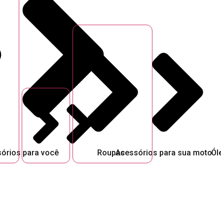
órios para você
Roupas
Acessórios para sua moto
Ól